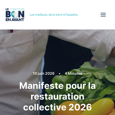
ACCUEIL
CONCOURS
ÉTAPES
PARTENAIRES
10 juin 2026
•
4 Minutes
ACTUALITÉS
Manifeste pour la
INSCRIPTION
restauration
collective 2026