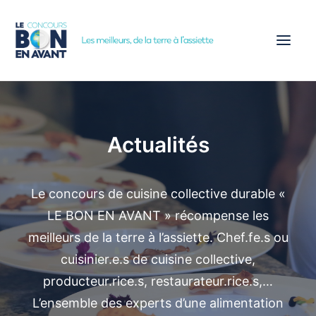
ACCUEIL
CONCOURS
Actualités
ÉTAPES
PARTENAIRES
Le concours de cuisine collective durable «
ACTUALITÉS
LE BON EN AVANT » récompense les
INSCRIPTION
meilleurs de la terre à l’assiette. Chef.fe.s ou
cuisinier.e.s de cuisine collective,
producteur.rice.s, restaurateur.rice.s,…
L’ensemble des experts d’une alimentation